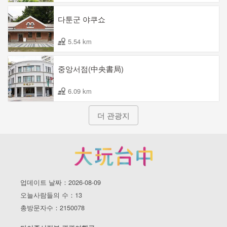
다툰군 야쿠쇼
5.54 km
중앙서점(中央書局)
6.09 km
더 관광지
업데이트 날짜：2026-08-09
오늘사람들의 수：13
총방문자수：2150078