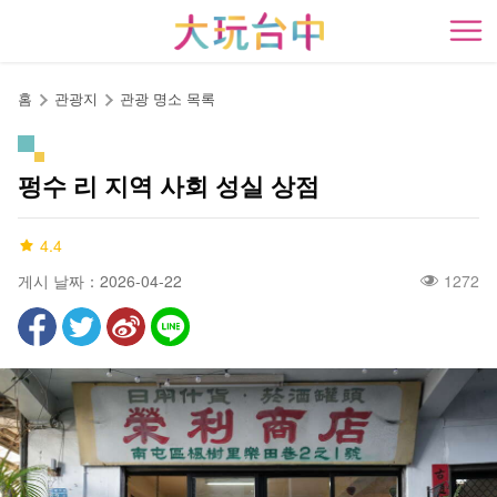
앵
커
開
로
이
홈
관광지
관광 명소 목록
동
펑수 리 지역 사회 성실 상점
4.4
게시 날짜：2026-04-22
1272