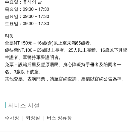
수요일：휴식의 날
목요일：09:30 – 17:30
금요일：09:30 – 17:30
토요일：09:30 – 17:30
티켓
全票NT.150元－16歲(含)以上至未滿65歲者。
優待票NT.100－65歲以上長者、25人以上團體、16歲以下具學
生證者、軍警持軍警證明者。
免票－設籍后里及豐原居民、身心障礙持手冊者及陪同者一
名、3歲以下孩童。
其他套票、表演門票，請至官網查詢，票價以官網公告為準。
서비스 시설
주차장
화장실
버스 정류장