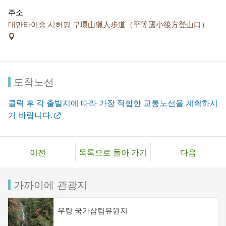
주소
대만타이중 시허핑 구環山獵人步道（平等國小後方登山口）
도착노선
클릭 후 각 출발지에 따라 가장 적합한 교통노선을 계획하시
기 바랍니다.
이전
목록으로 돌아 가기
다음
가까이에 관광지
우링 국가삼림유원지