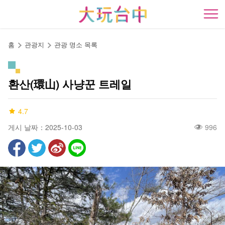
앵
커
開
로
이
홈
관광지
관광 명소 목록
동
환산(環山) 사냥꾼 트레일
4.7
게시 날짜：2025-10-03
996