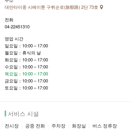
주로 정적인 전시기능을 위주로 하며, 옛 건축물 외에, 지하실에
대만타이중 시베이툰 구뤼순로(旅順路) 2단 73호
는 초기 타이완 거주민들의 생활 유물이 전시되어 있어 역사의
전화
궤적을 보여줍니다.
04-22451310
영업 시간
일요일：10:00 – 17:00
월요일：휴식의 날
화요일：10:00 – 17:00
수요일：10:00 – 17:00
목요일：10:00 – 17:00
금요일：10:00 – 17:00
토요일：10:00 – 17:00
서비스 시설
민예(民藝) 구역 (민예 광장 및 민속 광장 포함)은 주로 동적인
전시장
공중 전화
주차장
화장실
버스 정류장
민속 기예 공연, 공예품 제작 전시 및 판매, 전통음식, 어린이 놀