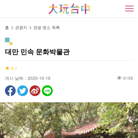
앵
커
開
로
이
홈
관광지
관광 명소 목록
동
대만 민속 문화박물관
4.1
게시 날짜：2025-10-16
8198