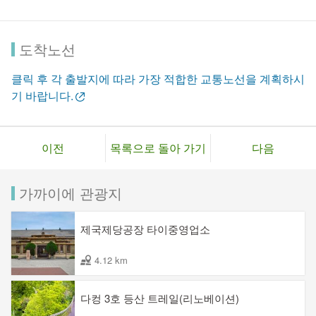
이터, 민속 연극 등을 통해 옛 생활방식을 느낄 수 있는 공간으
로, 타이완 본토 문화 예술의 발전과 민속 문화의 보존 및 계승
도착노선
에 기여하고 있습니다.
클릭 후 각 출발지에 따라 가장 적합한 교통노선을 계획하시
또한 공원 내에는 아치교, 회랑, 화원, 연못 등의 경관이 설계되
기 바랍니다.
어 있어, 일반 시민들에게 산책과 사진촬영을 할 수 있는 휴식공
간을 제공합니다.
이전
목록으로 돌아 가기
다음
가까이에 관광지
제국제당공장 타이중영업소
4.12 km
다컹 3호 등산 트레일(리노베이션)