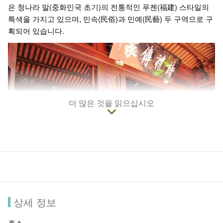
은 청나라 말(중화민국 초기)의 전통적인 푸젠(福建) 스타일의
특색을 가지고 있으며, 민속(民俗)과 민예(民藝) 두 구역으로 구
획되어 있습니다.
더 많은 것을 읽으십시오
상세 정보
민속(民俗) 구역 (민속관, 타이완 민속 문예관, 민예관 포함)은
주소