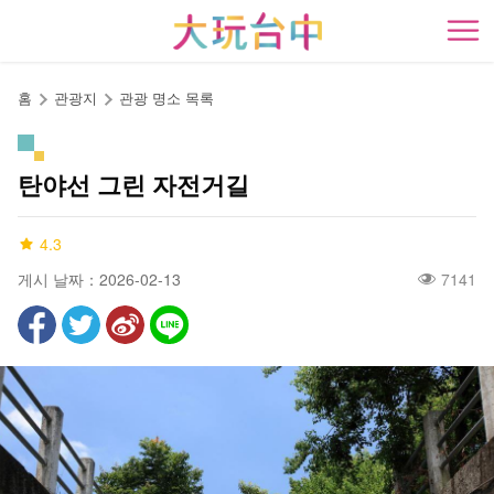
앵
커
開
로
이
홈
관광지
관광 명소 목록
동
탄야선 그린 자전거길
4.3
게시 날짜：2026-02-13
7141