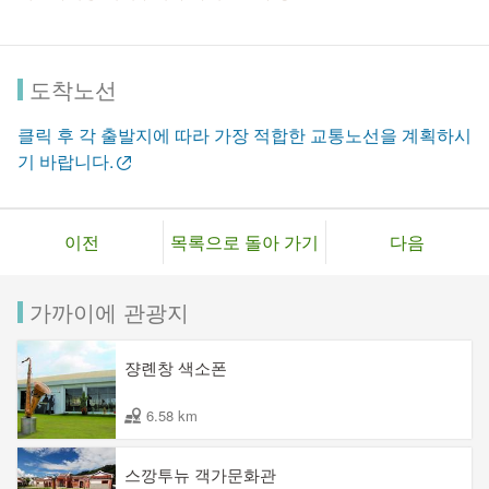
도착노선
클릭 후 각 출발지에 따라 가장 적합한 교통노선을 계획하시
기 바랍니다.
이전
목록으로 돌아 가기
다음
가까이에 관광지
쟝롄창 색소폰
6.58 km
스깡투뉴 객가문화관