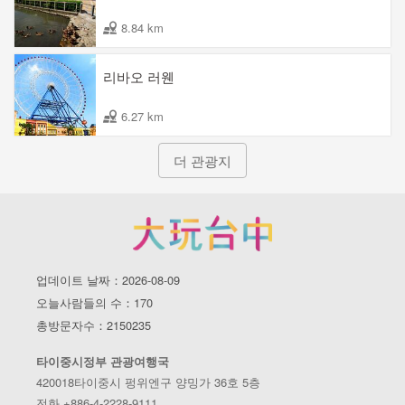
8.84 km
리바오 러웬
6.27 km
더 관광지
업데이트 날짜：2026-08-09
오늘사람들의 수：170
총방문자수：2150235
타이중시정부 관광여행국
420018타이중시 펑위엔구 양밍가 36호 5층
전화 +886-4-2228-9111