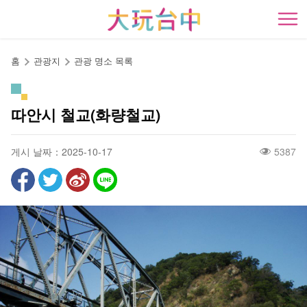
앵
커
開
로
이
홈
관광지
관광 명소 목록
동
따안시 철교(화량철교)
게시 날짜：2025-10-17
5387