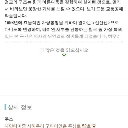
철교의 구조는 힘과 아름다움을 결합하여 설계된 것으로, 멀리
서 바라보면 웅장한 기세를 느낄 수 있으며, 보기 드문 교통공예
작품입니다.
1998년에 효율적인 차량통행을 위하여 열차는 <신산선>으로
다니도록 변경하여, 타이완 서부를 관통하는 철로 중 가장 특색
있는 본 구간은 역사의 뒤안길로 접어들게 되었습니다. 허우리
역 이북의 옛 철길은 아직도 남아있지만, 역 이남의 철길은 이제
남아있지 않습니다. 또 다른 아름다운 철교인 따자시 화량철교
더 많은 것을 읽으십시오
는 자전거 도로를 깔아 허우펑 자전거도로의 일부분으로 쓰이
고 있습니다.
따안시 철교는 독특한 아름다움을 지닌 건축물로 옛날과 다름
없이 적지않은 여행객들이 방문하여 기념사진을 남기고 있습니
다. 다만, 따안시 철교상의 철길은 낡아서 더 이상 사용하지 않
기에 관광시 안전에 유의해주시기 바랍니다.
상세 정보
주소
대만타이중 시허우리 구타이안촌 푸싱로 52호