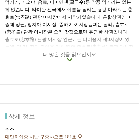
먹거리, 카오야, 음료, 어아몐셴(굴국수)등 각종 먹거리는 없는
게 없습니다. 타이완 전국에서 이름을 날리는 딩왕 마라꿔는 충
효로(忠孝路) 관광 야시장에서 시작되었습니다. 혼합상권인 이
중제 상권, 펑지아 야시장, 똥하이 야시장등과는 달리, 충효로
(忠孝路) 관광 야시장은 오직 맛집으로만 유명한 상권입니다.
충효로(忠孝路) 관광 야시장 인근에는 타이중시 제3시장이 있
는데, 제 3시장이 영업을 마칠 때쯤 충효로(忠孝路) 관광 야시장
이 영업을 시작하기 때문에 대부분의 가게들이 오후 4시가 되어
더 많은 것을 읽으십시오
야 영업을 시작합니다. 충효로(忠孝路) 관광 야시장에서 반드시
먹어보아야 할 음식으로는, 통자이 미까오(죽통밥), 옌수지(닭
튀김), 충효로 카오러우(바베큐), 몐셴(국수), 깐저즈(사탕수수
쥬스)등으로, 가격도 싸고 양도 많아 타이중의 맛있는 먹거리들
을 한꺼번에 모두 맛볼 수 있습니다.
상세 정보
주소
대만타이중 시난 구중샤오로 181호