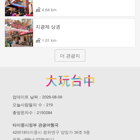
4.64 km
지광제 상권
1.01 km
더 관광지
업데이트 날짜：2026-08-09
오늘사람들의 수：219
총방문자수：2150284
타이중시정부 관광여행국
420018타이중시 펑위엔구 양밍가 36호 5층
전화 +886-4-2228-9111