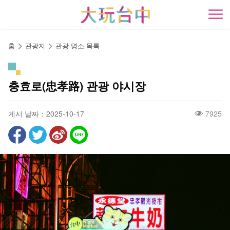
앵
커
開
로
이
홈
관광지
관광 명소 목록
동
충효로(忠孝路) 관광 야시장
게시 날짜：2025-10-17
7925