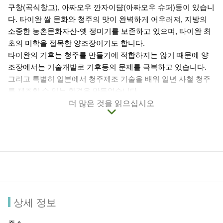
구창(곡식창고), 아짜오우 깐자이댬(아짜오우 슈퍼)등이 있습니
다. 타이완 쌀 문화와 청주의 맛이 완벽하게 어우러져, 지방의
소중한 농촌문화자산-옛 정미기를 보존하고 있으며, 타이완 최
초의 미학을 접목한 양조장이기도 합니다.
타이완의 기후는 청주를 만들기에 적합하지는 않기 때문에 양
조장에서는 기술개발로 기후등의 문제를 극복하고 있습니다.
그리고 특별히 일본에서 청주제조 기술을 배워 일년 사철 청주
를 제조할 수 있는 환경을 만들었습니다.
우펑 농회 양조장은 우펑의 특별한 품종인 이췐 샹미를 엄선해
더 많은 것을 읽으십시오
깨끗하고 달콤한 푸리 산천수를 더해 청주를 제조하고 있습니
다. 그 중에서는 리즈 펑미주, 추우-샤오줘, 추우-춘미 따인냥등
의 주종은 세계 주류 콘테스트에서 금메달, 은메달을 거머쥔 술
이기도 합니다.
타이완에서 제조된 청주를 맛보고 싶다면, 버스를 타고 산쟈오
샹 정류장에서 내려 우펑 농회 양조장에 들러 그 매력적인 맛을
느껴보시기 바랍니다.
상세 정보
주소