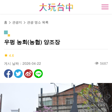
앵
커
開
로
이
홈
관광지
관광 명소 목록
동
우펑 농회(농협) 양조장
4.6
게시 날짜：2026-04-22
5687