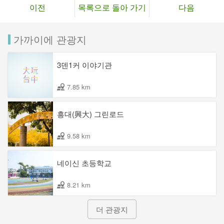
이전
목록으로 돌아 가기
다음
가까이에 관광지
3덴1커 이야기관
7.85 km
흥대(興大) 그린로드
9.58 km
네이신 초등학교
8.21 km
더 관광지