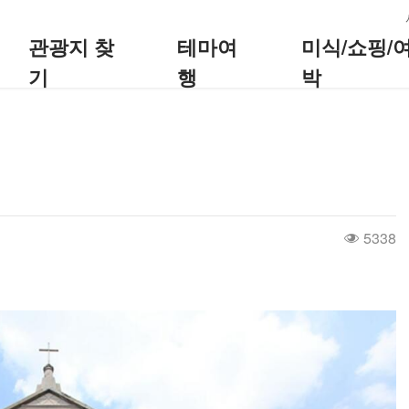
:::
관광지 찾
테마여
미식/쇼핑/
기
행
박
5338