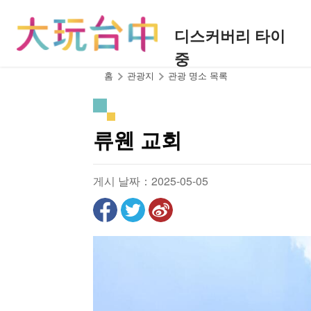
앵
커
디스커버리 타이
로
중
이
동
:::
홈
관광지
관광 명소 목록
류웬 교회
게시 날짜：2025-05-05