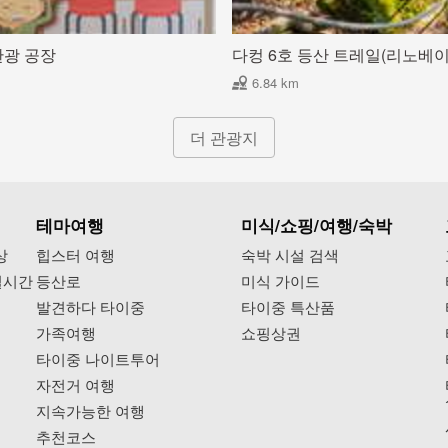
관광 공장
다컹 6호 등산 트레일(리노베이
6.84 km
더 관광지
테마여행
미식/쇼핑/여행/숙박
상
힙스터 여행
숙박 시설 검색
실시간
등산로
미식 가이드
발견하다 타이중
타이중 특산품
가족여행
쇼핑상권
타이중 나이트투어
자전거 여행
지속가능한 여행
추천코스