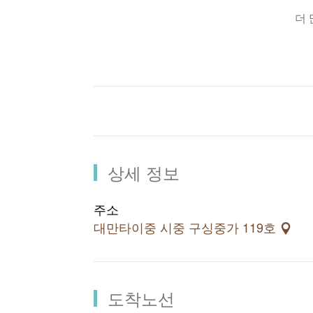
사관등의 건물도 완공되어 타이중 기독
더
상세 정보
주소
대만타이중 시중 구싱중가 119호
도착노선