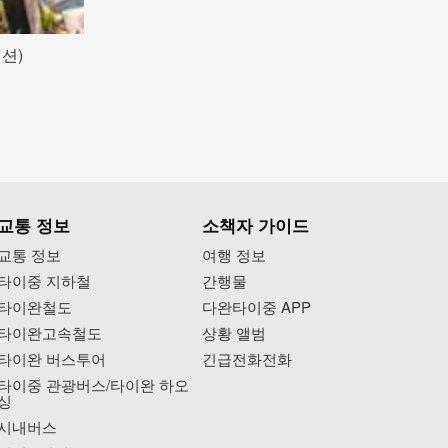
션)
교통 정보
소책자 가이드
교통 정보
여행 정보
타이중 지하철
간행물
타이완철도
다완타이중 APP
타이완고속철도
상황 앨범
타이완 버스투어
긴급전화전화
타이중 관광버스/타이완 하오
싱
시내버스