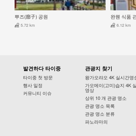
뿌즈(廍子) 공원
완웬 식품 
5.72 km
6.12 km
발견하다 타이중
관광지 찾기
타이중 첫 방문
왕가오랴오 4K 실시간영
행사 일정
가오메이(고미)습지 4K 
영상
커뮤니티 이슈
상위 10 개 관광 명소
관광 명소 목록
관광 명소 분류
파노라마의