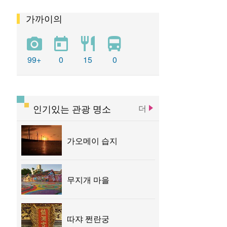
가까이의
펑위엔 츠지궁
청공 기차역
똥하이 목장
우치 관광 항구
따쟈 전쩐란궁
99+
0
15
0
따쉬에산 삼림유원지
타이중 문화 창조창의 산업단지
인기있는 관광 명소
더
타이중 문학공원
루스이 예배당
가오메이 습지
무지개 마을
따쟈 쩐란궁