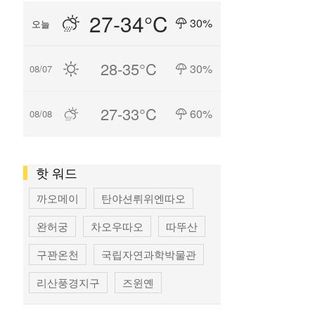
27-34°C
30%
오늘
28-35°C
30%
08/07
27-33°C
60%
08/08
핫 워드
까오메이
탄야션뤼위엔따오
완허궁
차오우따오
따뚜산
구꽌온천
국립자연과학박물관
리산풍경지구
즈윈옌
국립타이완미술관
펑지아 상권