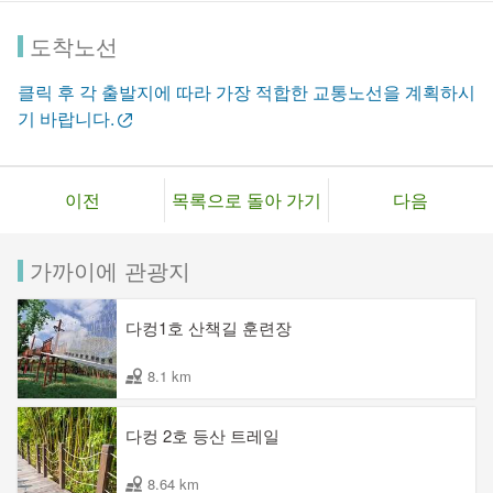
도착노선
클릭 후 각 출발지에 따라 가장 적합한 교통노선을 계획하시
기 바랍니다.
이전
목록으로 돌아 가기
다음
가까이에 관광지
다컹1호 산책길 훈련장
8.1 km
다컹 2호 등산 트레일
8.64 km