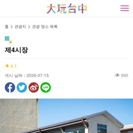
앵
커
開
로
이
홈
관광지
관광 명소 목록
동
제4시장
4.1
게시 날짜：2026-07-15
990