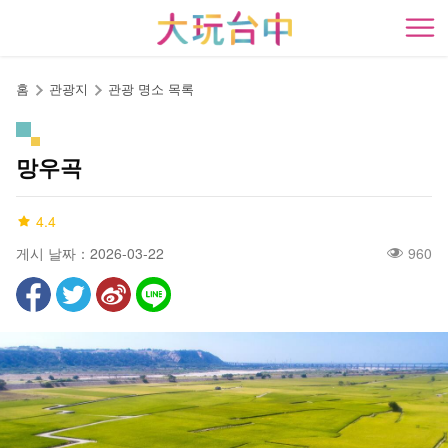
앵
커
開
로
이
홈
관광지
관광 명소 목록
동
망우곡
4.4
게시 날짜：2026-03-22
960