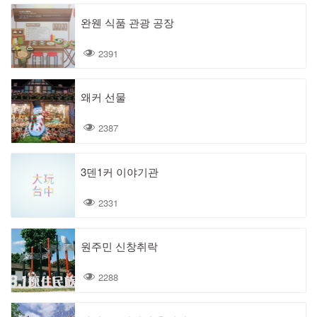
완웬 식품 관광 공장
2391
왜커 선물
2387
3덴1커 이야기관
2331
원주민 신창취락
2288