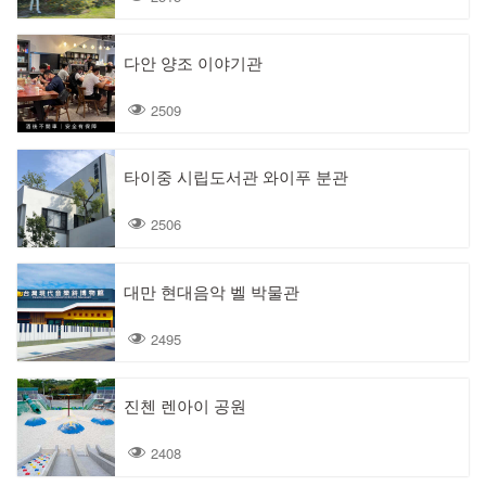
다안 양조 이야기관
2509
타이중 시립도서관 와이푸 분관
2506
대만 현대음악 벨 박물관
2495
진첸 렌아이 공원
2408