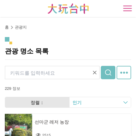
앵
커
開
로
이
홈
관광지
동
관광 명소 목록
229 정보
정렬：
인기
선마군 레저 농장
2515