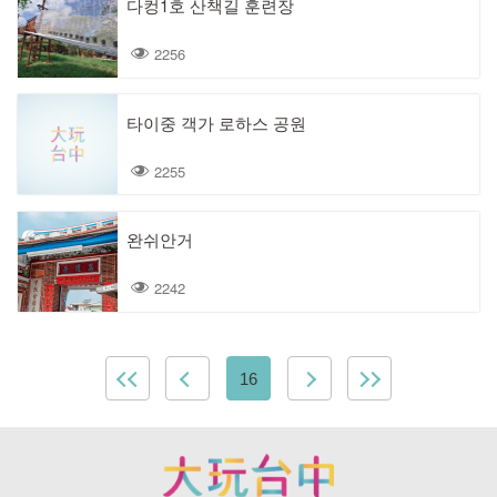
다컹1호 산책길 훈련장
2256
타이중 객가 로하스 공원
2255
완쉬안거
2242
16