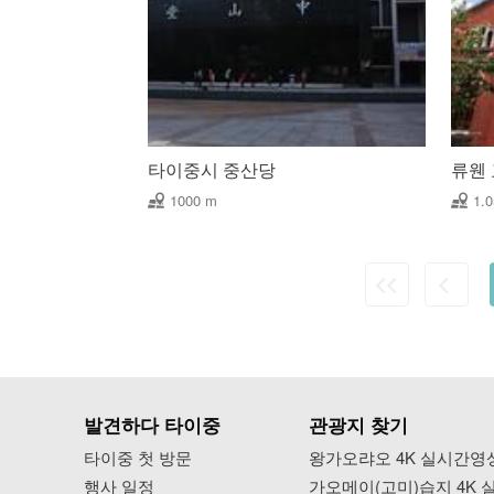
타이중시 중산당
류웬
1000 m
1.
발견하다 타이중
관광지 찾기
타이중 첫 방문
왕가오랴오 4K 실시간영
행사 일정
가오메이(고미)습지 4K 