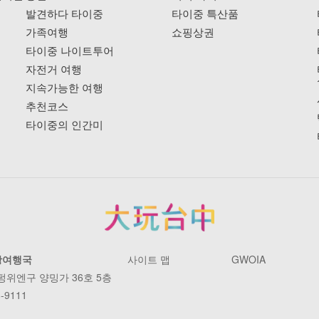
발견하다 타이중
타이중 특산품
가족여행
쇼핑상권
타이중 나이트투어
자전거 여행
지속가능한 여행
추천코스
타이중의 인간미
광여행국
사이트 맵
GWOIA
 펑위엔구 양밍가 36호 5층
-9111