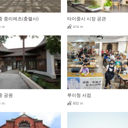
중 중리에츠(충렬사)
타이중시 시장 공관
5 m
414 m
중 공원
루이청 서점
4 m
852 m