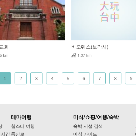
 교회
바오줴스(보각사)
05 km
1.07 km
1
2
3
4
5
6
7
8
9
테마여행
미식/쇼핑/여행/숙박
상
힙스터 여행
숙박 시설 검색
실시간
등산로
미식 가이드