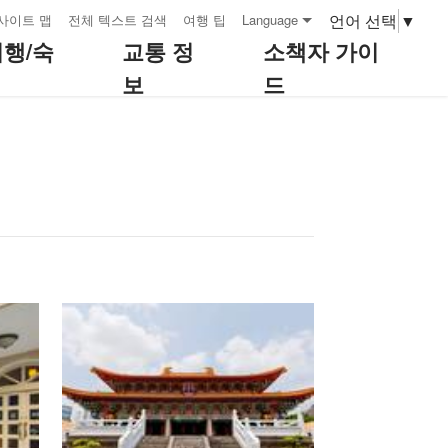
언어 선택
▼
사이트 맵
전체 텍스트 검색
여행 팁
Language
여행/숙
교통 정
소책자 가이
보
드