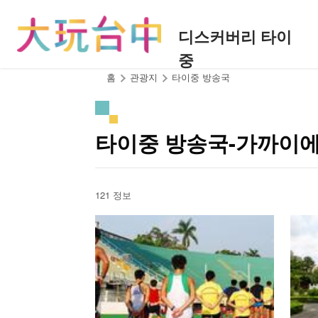
앵
커
디스커버리 타이
로
중
이
동
:::
홈
관광지
타이중 방송국
타이중 방송국-가까이에
121 정보