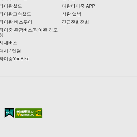
타이완철도
다완타이중 APP
타이완고속철도
상황 앨범
타이완 버스투어
긴급전화전화
타이중 관광버스/타이완 하오
싱
시내버스
택시 / 렌탈
타이중YouBike