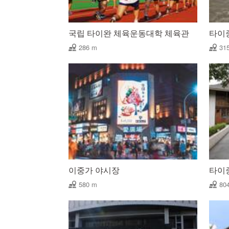
국립 타이완 체육운동대학 체육관
타이
286 m
31
이중가 야시장
타이
580 m
80