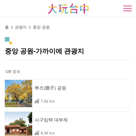
앵
커
開
로
이
홈
관광지
중앙 공원
동
중앙 공원-가까이에 관광지
128 정보
뿌즈(廍子) 공원
7.92 km
사구임택 대부제
8.06 km