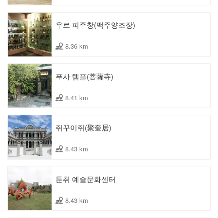
우르 피주창(맥주양조장)
8.36 km
푸사 템플(菩薩寺)
8.41 km
쥐꾸이쥐(聚奎居)
8.43 km
툰취 예술문화센터
8.43 km