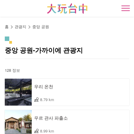
앵
커
開
로
이
홈
관광지
중앙 공원
동
중앙 공원-가까이에 관광지
128 정보
우리 온천
8.79 km
우르 관사 파출소
8.99 km