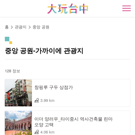
앵
커
開
로
이
홈
관광지
중앙 공원
동
중앙 공원-가까이에 관광지
128 정보
창핑루 구두 상점가
3.99 km
이더 양러우_타이중시 역사건축물 린마
오양 고택
4.06 km