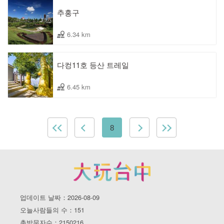
추홍구
6.34 km
다컹11호 등산 트레일
6.45 km
8
업데이트 날짜：2026-08-09
오늘사람들의 수：151
총방문자수：2150216