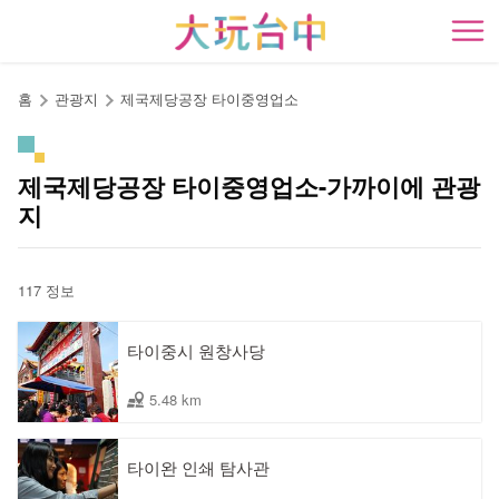
앵
커
開
로
이
홈
관광지
제국제당공장 타이중영업소
동
제국제당공장 타이중영업소-가까이에 관광
지
117 정보
타이중시 원창사당
5.48 km
타이완 인쇄 탐사관