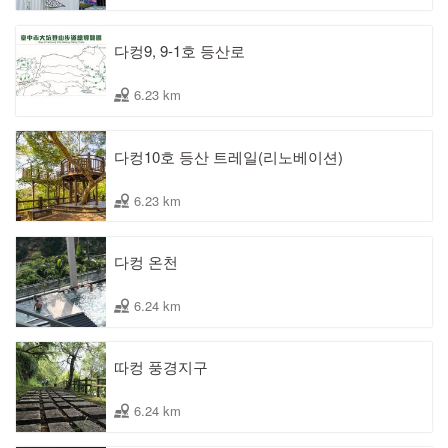
다컹9, 9-1호 등산로
6.23 km
다컹10호 등산 트레일(리노베이션)
6.23 km
다컹 온천
6.24 km
따컹 풍경지구
6.24 km