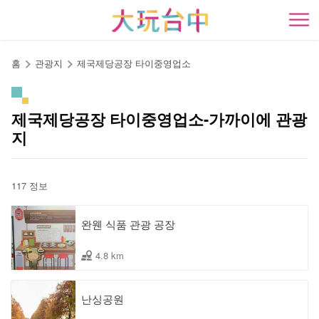
앵
커
開
로
이
홈
관광지
제국제당공장 타이중영업소
동
제국제당공장 타이중영업소-가까이에 관광
지
117 정보
완웬 식품 관광 공장
4.8 km
난싱공원