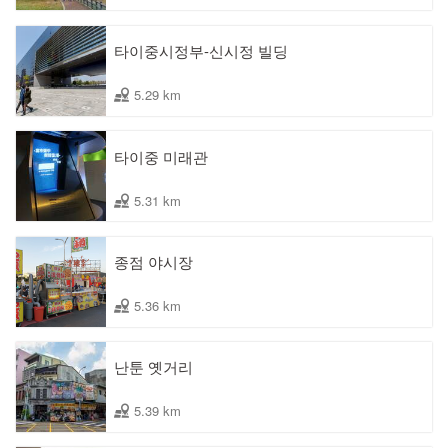
타이중시정부-신시정 빌딩
5.29 km
타이중 미래관
5.31 km
종점 야시장
5.36 km
난툰 옛거리
5.39 km