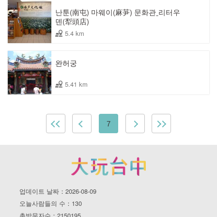
난툰(南屯) 마웨이(麻芛) 문화관ˍ리터우
덴(犁頭店)
5.4 km
완허궁
5.41 km
7
업데이트 날짜：2026-08-09
오늘사람들의 수：130
총방문자수：2150195