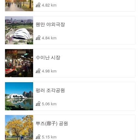
4.82 km
웬만 야외극장
4.84 km
수이난 시장
4.98 km
펑러 조각공원
5.06 km
뿌즈(廍子) 공원
5.15 km