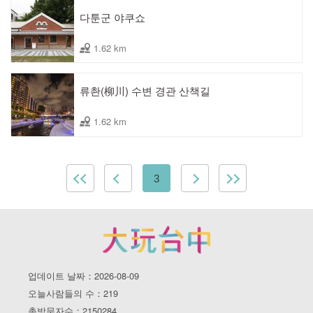
다툰군 야쿠쇼
1.62 km
류촨(柳川) 수변 경관 산책길
1.62 km
3
업데이트 날짜：2026-08-09
오늘사람들의 수：219
총방문자수：2150284