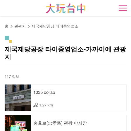
앵
커
開
로
이
홈
관광지
제국제당공장 타이중영업소
동
제국제당공장 타이중영업소-가까이에 관광
지
117 정보
1035 collab
1.27 km
충효로(忠孝路) 관광 야시장