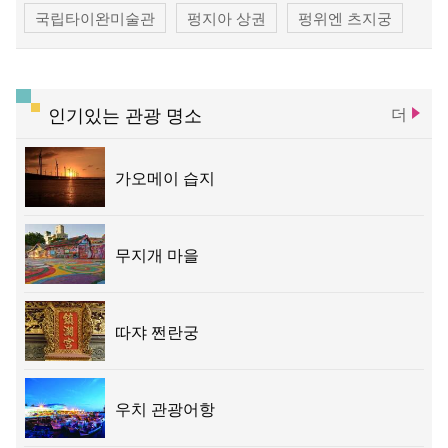
국립타이완미술관
펑지아 상권
펑위엔 츠지궁
청공 기차역
똥하이 목장
우치 관광 항구
따쟈 전쩐란궁
따쉬에산 삼림유원지
인기있는 관광 명소
더
타이중 문화 창조창의 산업단지
타이중 문학공원
가오메이 습지
루스이 예배당
무지개 마을
따쟈 쩐란궁
우치 관광어항