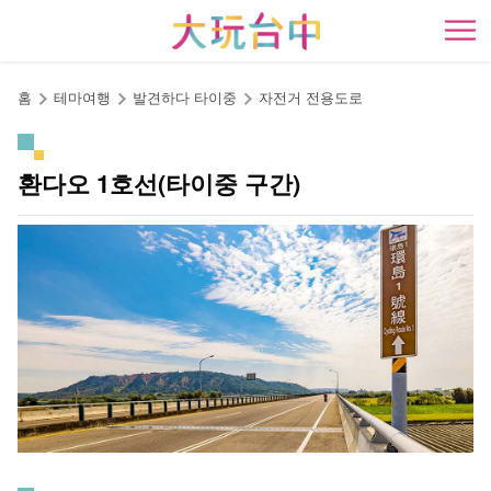
앵
커
開
로
이
홈
테마여행
발견하다 타이중
자전거 전용도로
동
환다오 1호선(타이중 구간)