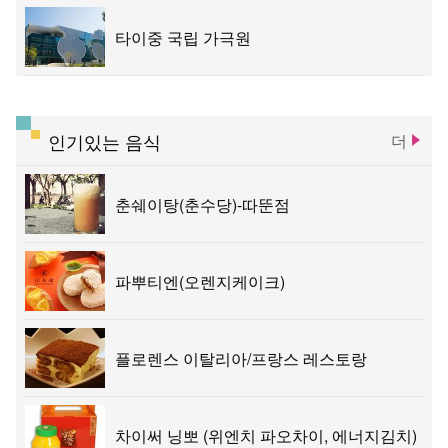
타이중 국립 가극원
인기있는 음식
더
춘쉐이탕(춘수당)-따뚠점
파뿌티엔(오렌지케이크)
플로렌스 이탈리아/프랑스 레스토랑
차이써 닝뽀 (위엔치 파오차이, 에너지김치)