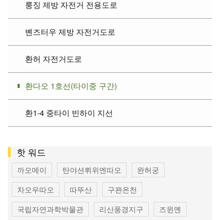
룽징 제방 자전거 전용도로
볜즈터우 제방 자전거도로
환허 자전거도로
환다오 1호선(타이중 구간)
환1-4 중타이 빈하이 지선
핫 워드
까오메이
탄야션뤼위엔따오
완허궁
차오우따오
따뚜산
구꽌온천
국립자연과학박물관
리산풍경지구
즈윈옌