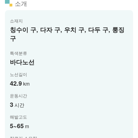
소개
소재지
칭수이 구, 다자 구, 우치 구, 다두 구, 룽징
구
특색분류
바다노선
노선길이
42.9
km
운동시간
3
시간
해발고도
5~65
m