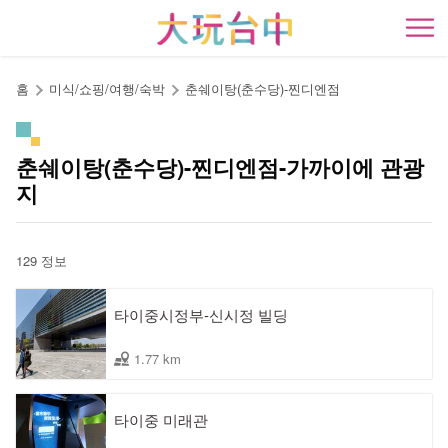
앵
커
開
로
이
홈
미식/쇼핑/여행/숙박
춘쉐이탕(춘수당)-찐디엔점
동
춘쉐이탕(춘수당)-찐디엔점-가까이에 관광
지
129 정보
타이중시정부-신시정 빌딩
1.77 km
타이중 미래관