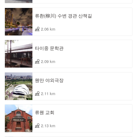
류촨(柳川) 수변 경관 산책길
2.06 km
타이중 문학관
2.09 km
웬만 야외극장
2.11 km
류웬 교회
2.13 km