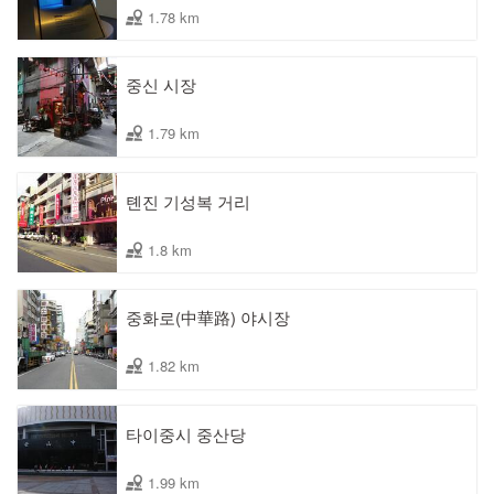
1.78 km
중신 시장
1.79 km
톈진 기성복 거리
1.8 km
중화로(中華路) 야시장
1.82 km
타이중시 중산당
1.99 km