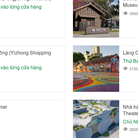
Museu
 vào từng cửa hàng
3993
ōng (Yizhong Shopping
Làng C
Thứ Ba
 vào từng cửa hàng
3150
mei
Nhà há
Theate
2835