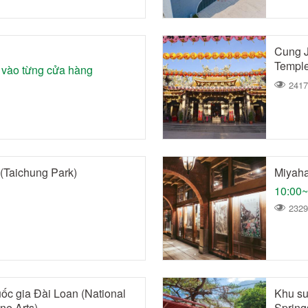
Cung J
Temple
 vào từng cửa hàng
2417
(Taichung Park)
Miyah
10:00~
2329
ốc gia Đài Loan (National
Khu su
ne Arts)
Spring