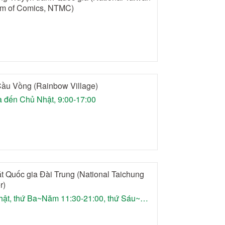
m of Comics, NTMC)
ầu Vồng (Rainbow Village)
 đến Chủ Nhật, 9:00-17:00
t Quốc gia Đài Trung (National Taichung
r)
Chủ Nhật, thứ Ba~Năm 11:30-21:00, thứ Sáu~Bảy và ngày lễ 11:30-22:00 (nghỉ thứ Hai)