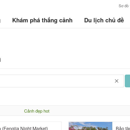
:::
Sơ đồ 
g
Khám phá thắng cảnh
Du lịch chủ đề
h
Cảnh đẹp hot
(Fengjia Night Market)
Bảo tà