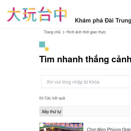
di
chuyển
đến
Khám phá Đài Trun
điểm
neo
:::
Trang chủ
Hình ảnh thời gian thực
Tìm nhanh thắng cản
53 Các kết quả
Xếp thứ tự
:
Chợ đêm Phùng Giáp 