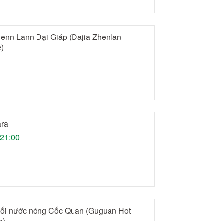
enn Lann Đại Giáp (Dajia Zhenlan
)
ara
21:00
ối nước nóng Cốc Quan (Guguan Hot
s)