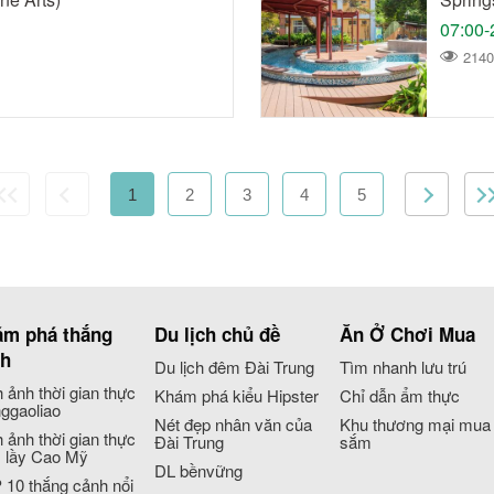
07:00-
2140
1
2
3
4
5
m phá thắng
Du lịch chủ đề
Ăn Ở Chơi Mua
nh
Du lịch đêm Đài Trung
Tìm nhanh lưu trú
 ảnh thời gian thực
Khám phá kiểu Hipster
Chỉ dẫn ẩm thực
ggaoliao
Nét đẹp nhân văn của
Khu thương mại mua
 ảnh thời gian thực
Đài Trung
sắm
 lầy Cao Mỹ
DL bềnvững
 10 thắng cảnh nổi