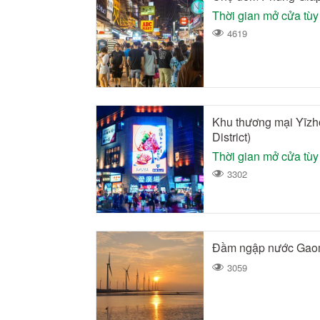
Thời gian mở cửa tùy
4619
Khu thương mại Yīzh
District)
Thời gian mở cửa tùy
3302
Đầm ngập nước Gao
3059