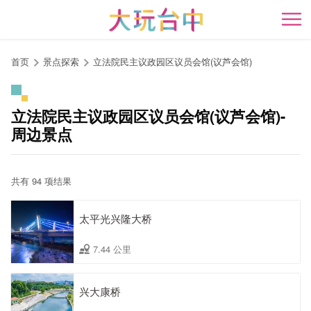
跳
到
开
主
要
首页
景点探索
立法院民主议政园区议员会馆(议芦会馆)
内
容
区
立法院民主议政园区议员会馆(议芦会馆)-
块
周边景点
共有 94 项结果
太平光兴隆大桥
7.44 公里
兴大康桥