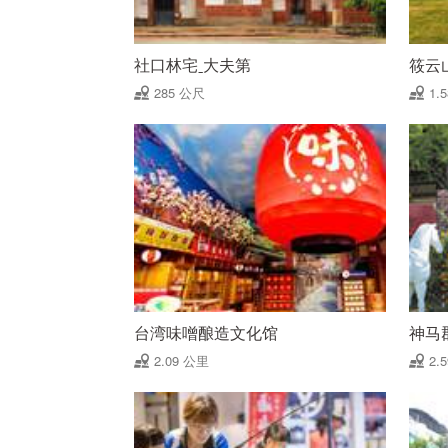
社口林宅ˍ大夫第
筱云
285 公尺
1.
台湾味噌酿造文化馆
神马
2.09 公里
2.