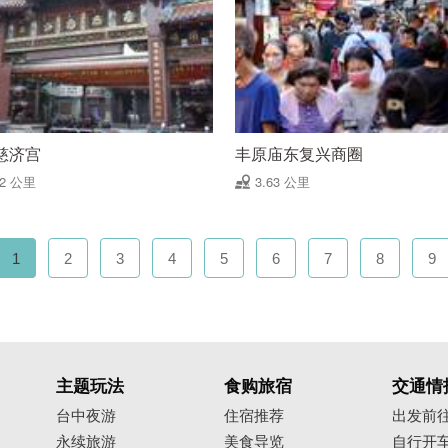
慈济宫
丰原庙东复兴商圈
62 公里
3.63 公里
1
2
3
4
5
6
7
8
9
主题玩法
食购旅宿
交通情
台中夜游
住宿推荐
出发前
永续旅游
美食导览
自行开