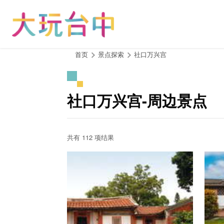
跳
到
主
要
内
:::
首页
景点探索
社口万兴宫
容
区
块
社口万兴宫-周边景点
共有 112 项结果