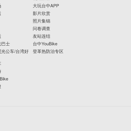
场
大玩台中APP
运
影片欣赏
照片集锦
问卷调查
运
友站连结
光巴士
台中YouBike
光公车/台湾好
登革热防治专区
车
游
ike
搜