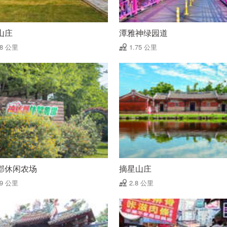
山庄
潭雅神绿园道
58 公里
1.75 公里
郡休闲农场
摘星山庄
59 公里
2.8 公里