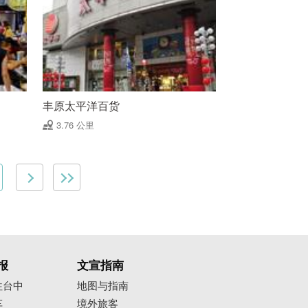
丰原太平洋百货
3.76 公里
报
文宣指南
往台中
地图与指南
车
境外旅客