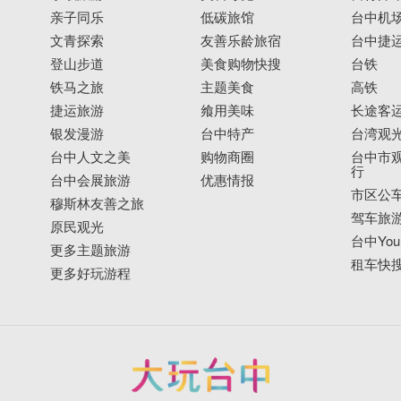
亲子同乐
低碳旅馆
台中机
文青探索
友善乐龄旅宿
台中捷
登山步道
美食购物快搜
台铁
铁马之旅
主题美食
高铁
捷运旅游
飨用美味
长途客
银发漫游
台中特产
台湾观
台中人文之美
购物商圈
台中市观
行
台中会展旅游
优惠情报
市区公
穆斯林友善之旅
驾车旅
原民观光
台中YouB
更多主题旅游
租车快
更多好玩游程