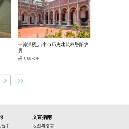
一德洋楼ˍ台中市历史建筑林懋阳故
居
8.88 公里
报
文宣指南
往台中
地图与指南