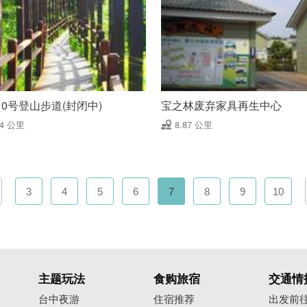
10号登山步道(封闭中)
宝之林废弃家具再生中心
84 公里
8.87 公里
3
4
5
6
7
8
9
10
主题玩法
食购旅宿
交通情
台中夜游
住宿推荐
出发前