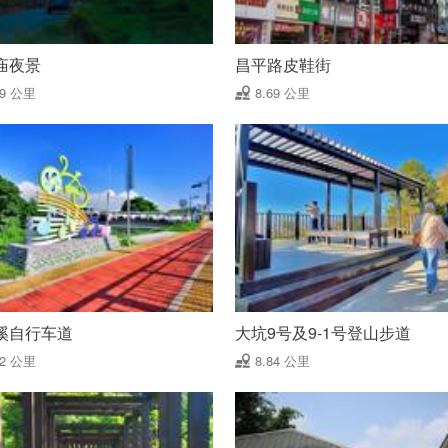
庙夜景
昌平路皮鞋街
59 公里
8.69 公里
溪自行车道
大坑9号及9-1号登山步道
82 公里
8.84 公里