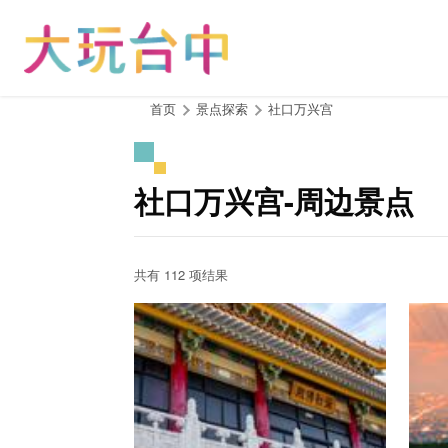
跳
到
主
要
内
:::
首页
景点探索
社口万兴宫
容
区
块
社口万兴宫-周边景点
共有 112 项结果