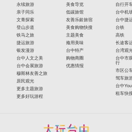
永续旅游
美食导览
自行开
亲子同乐
低碳旅馆
台中机
文青探索
友善乐龄旅宿
台中捷
登山步道
美食购物快搜
台铁
铁马之旅
主题美食
高铁
捷运旅游
飨用美味
长途客
银发漫游
台中特产
台湾观
台中人文之美
购物商圈
台中市观
行
台中会展旅游
优惠情报
市区公
穆斯林友善之旅
驾车旅
原民观光
台中YouB
更多主题旅游
租车快
更多好玩游程