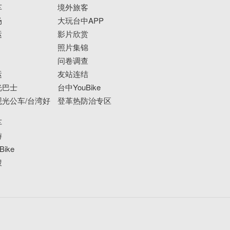
车
境外旅客
场
大玩台中APP
运
影片欣赏
照片集锦
问卷调查
运
友站连结
光巴士
台中YouBike
光公车/台湾好
登革热防治专区
车
游
ike
搜