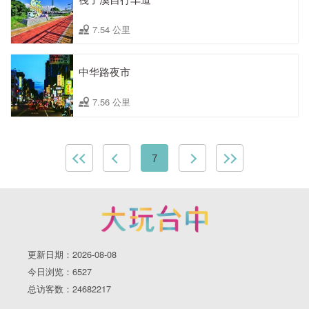
7.54 公里
中华路夜市
7.56 公里
7
更新日期：2026-08-08
今日浏览：6527
总访客数：24682217