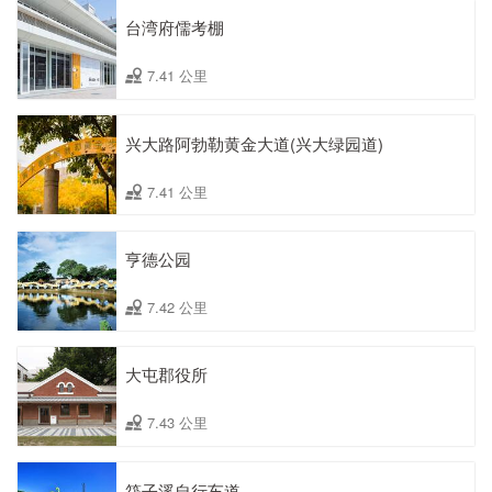
台湾府儒考棚
7.41 公里
兴大路阿勃勒黄金大道(兴大绿园道)
7.41 公里
亨德公园
7.42 公里
大屯郡役所
7.43 公里
筏子溪自行车道