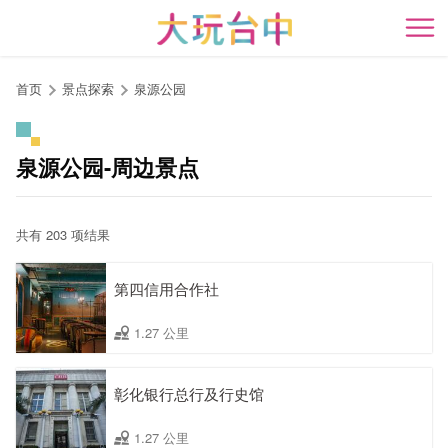
跳
到
开
主
要
首页
景点探索
泉源公园
内
容
区
泉源公园-周边景点
块
共有 203 项结果
第四信用合作社
1.27 公里
彰化银行总行及行史馆
1.27 公里