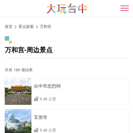
跳
到
开
主
要
首页
景点探索
万和宫
内
容
区
万和宫-周边景点
块
共有 190 项结果
台中市忠烈祠
5.46 公里
宝觉寺
5.46 公里