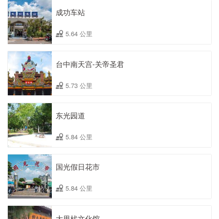
成功车站
5.64 公里
台中南天宫-关帝圣君
5.73 公里
东光园道
5.84 公里
国光假日花市
5.84 公里
大里杙文化馆