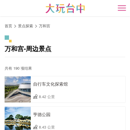
跳
到
开
主
要
首页
景点探索
万和宫
内
容
区
万和宫-周边景点
块
共有 190 项结果
自行车文化探索馆
8.42 公里
亨德公园
8.43 公里