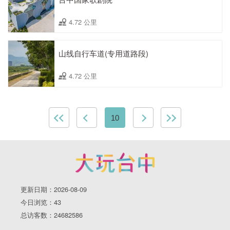
4.72 公里
山线自行车道(专用道路段)
4.72 公里
10
更新日期：2026-08-09
今日浏览：43
总访客数：24682586