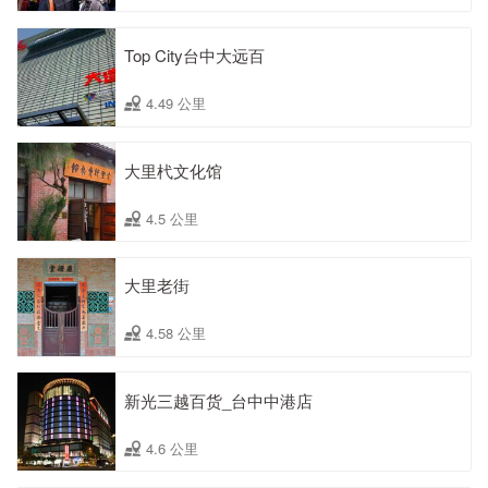
Top City台中大远百
4.49 公里
大里杙文化馆
4.5 公里
大里老街
4.58 公里
新光三越百货_台中中港店
4.6 公里