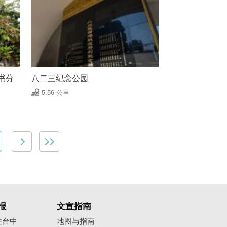
书分
八二三纪念公园
5.56 公里
报
文宣指南
往台中
地图与指南