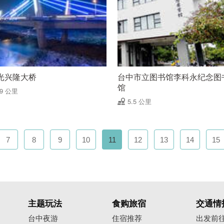
光兴隆大桥
台中市立图书馆李科永纪念图
馆
39 公里
5.5 公里
7
8
9
10
11
12
13
14
15
主题玩法
食购旅宿
交通情
台中夜游
住宿推荐
出发前