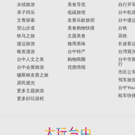
永续旅游
美食导览
自行开
亲子同乐
低碳旅馆
台中机
文青探索
友善乐龄旅宿
台中捷
登山步道
美食购物快搜
台铁
铁马之旅
主题美食
高铁
捷运旅游
飨用美味
长途客
银发漫游
台中特产
台湾观
台中人文之美
购物商圈
台中市观
行
台中会展旅游
优惠情报
市区公
穆斯林友善之旅
驾车旅
原民观光
台中YouB
更多主题旅游
租车快
更多好玩游程