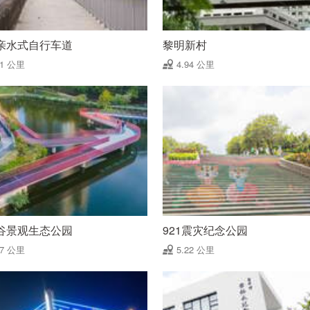
亲水式自行车道
黎明新村
91 公里
4.94 公里
谷景观生态公园
921震灾纪念公园
17 公里
5.22 公里