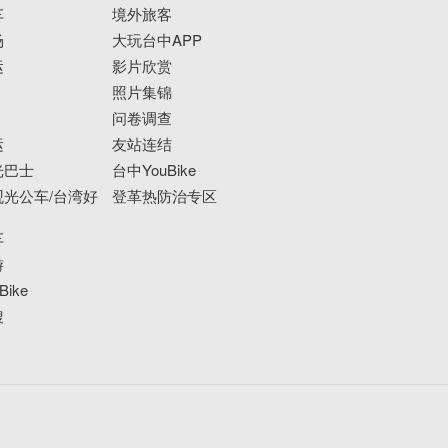
车
境外旅客
场
大玩台中APP
运
影片欣赏
照片集锦
问卷调查
运
友站连结
光巴士
台中YouBike
光公车/台湾好
登革热防治专区
车
游
ike
搜