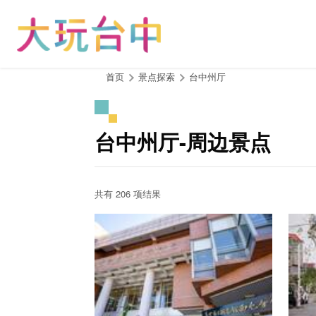
跳
到
主
要
内
:::
首页
景点探索
台中州厅
容
区
块
台中州厅-周边景点
共有 206 项结果