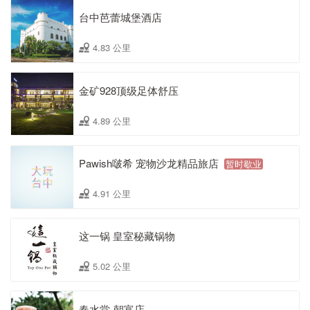
台中芭蕾城堡酒店
4.83 公里
金矿928顶级足体舒压
4.89 公里
Pawish啵希 宠物沙龙精品旅店
暂时歇业
4.91 公里
这一锅 皇室秘藏锅物
5.02 公里
春水堂-朝富店