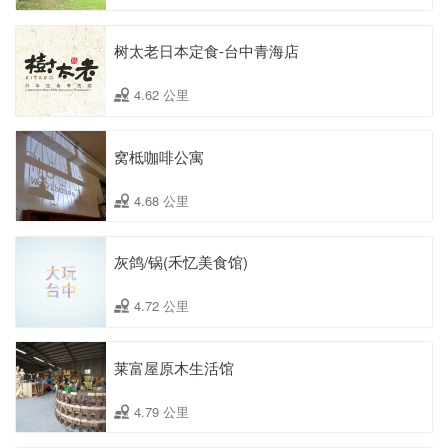
树太老日本定食-台中青海店
4.62 公里
窝柢咖啡公寓
4.68 公里
灰鸽/锅(禾忆美食馆)
4.72 公里
莱富屋原木生活馆
4.79 公里