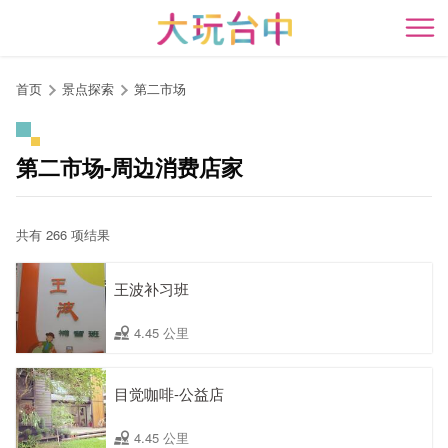
跳
到
开
主
要
首页
景点探索
第二市场
内
容
区
第二市场-周边消费店家
块
共有 266 项结果
王波补习班
4.45 公里
目觉咖啡-公益店
4.45 公里