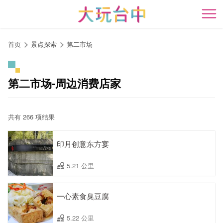
跳
到
开
主
要
首页
景点探索
第二市场
内
容
区
第二市场-周边消费店家
块
共有 266 项结果
印月创意东方宴
5.21 公里
一心素食臭豆腐
5.22 公里