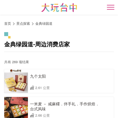
跳
到
开
主
要
首页
景点探索
金典绿园道
内
容
区
金典绿园道-周边消费店家
块
共有 269 项结果
九个太阳
2.61 公里
一米麦 － 咸麻糬．伴手礼．手作烘焙．
台式风味
2.66 公里