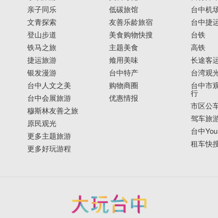
亲子同乐
低碳旅馆
台中机
文青探索
友善乐龄旅宿
台中捷
登山步道
美食购物快搜
台铁
铁马之旅
主题美食
高铁
捷运旅游
飨用美味
长途客
银发漫游
台中特产
台湾观
台中人文之美
购物商圈
台中市观
行
台中会展旅游
优惠情报
市区公
穆斯林友善之旅
驾车旅
原民观光
台中YouB
更多主题旅游
租车快
更多好玩游程