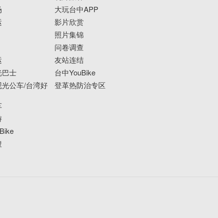
场
大玩台中APP
运
影片欣赏
照片集锦
问卷调查
运
友站连结
光巴士
台中YouBike
光公车/台湾好
登革热防治专区
车
游
ike
搜