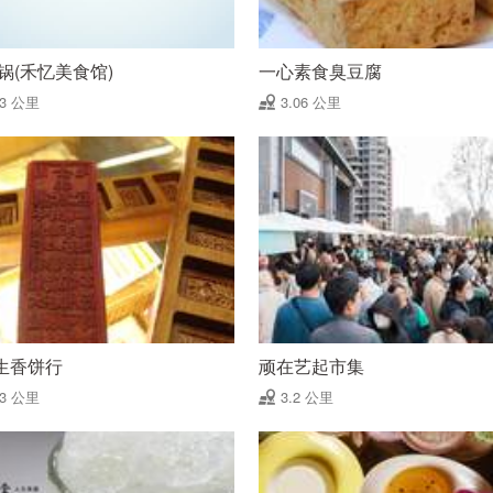
锅(禾忆美食馆)
一心素食臭豆腐
03 公里
3.06 公里
生香饼行
顽在艺起市集
13 公里
3.2 公里