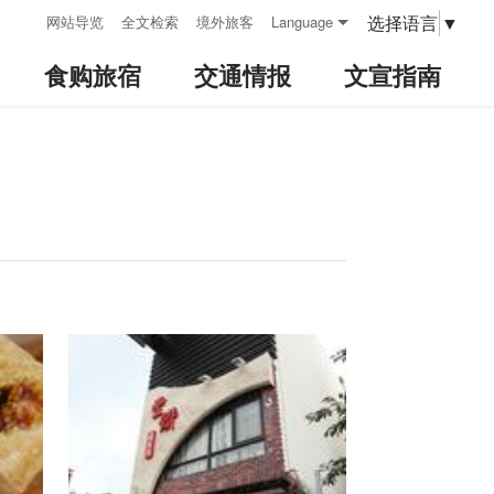
:::
选择语言
▼
网站导览
全文检索
境外旅客
Language
食购旅宿
交通情报
文宣指南