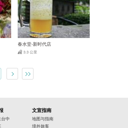
春水堂-新时代店
3.3 公里
报
文宣指南
往台中
地图与指南
车
境外旅客