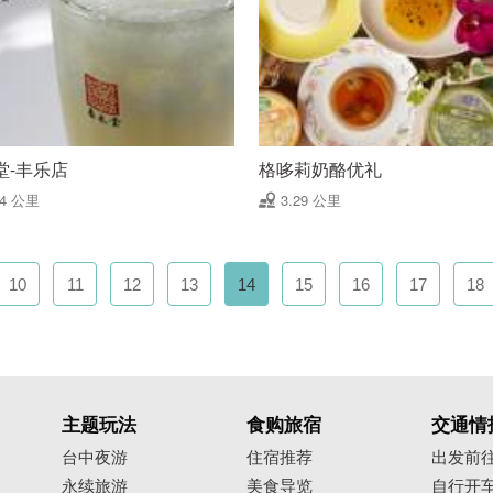
堂-丰乐店
格哆莉奶酪优礼
24 公里
3.29 公里
10
11
12
13
14
15
16
17
18
主题玩法
食购旅宿
交通情
台中夜游
住宿推荐
出发前
永续旅游
美食导览
自行开