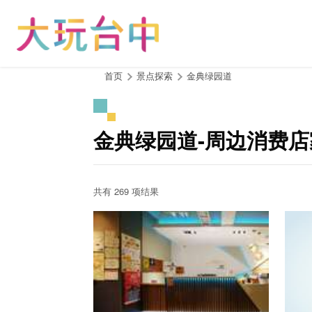
跳
到
主
要
内
:::
首页
景点探索
金典绿园道
容
区
块
金典绿园道-周边消费店
共有 269 项结果