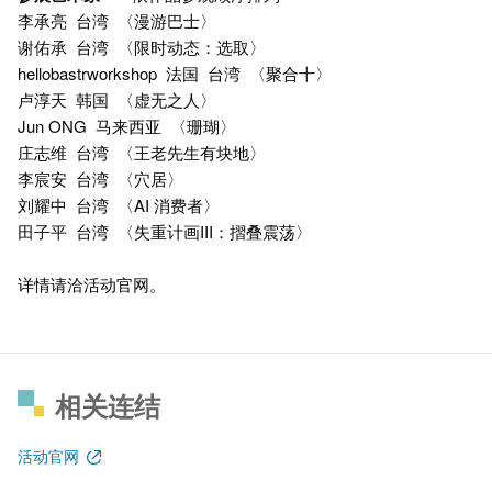
李承亮 台湾 〈漫游巴士〉
谢佑承 台湾 〈限时动态：选取〉
hellobastrworkshop 法国 台湾 〈聚合十〉
卢淳天 韩国 〈虚无之人〉
Jun ONG 马来西亚 〈珊瑚〉
庄志维 台湾 〈王老先生有块地〉
李宸安 台湾 〈穴居〉
刘耀中 台湾 〈AI 消费者〉
田子平 台湾 〈失重计画III：摺叠震荡〉
详情请洽
活动官网
。
相关连结
活动官网