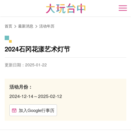
跳
到
开
主
要
首页
最新消息
活动年历
内
容
区
2024石冈花漾艺术灯节
块
更新日期：2025-01-22
活动月份：
2024-12-14～2025-02-12
加入Google行事历