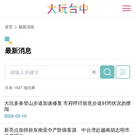
跳
到
开
主
要
首页
最新消息
内
容
区
最新消息
块
共有 1537 项结果
大坑多条登山步道加速修复 市府呼吁留意步道封闭状况勿擅
闯
2026-03-10
新亮点加持拚东南亚中产阶级客源 中台湾赴越南胡志明市