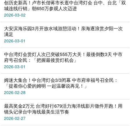
创历史新高！卢市长偕蒋市长逛中台湾灯会 台中、台北「双
城连线行销」朝650万参观人次迈进
2026-03-02
大安滨海乐园3月开放水域游憩活动！亲海逐浪赏夕阳一次
满足
2026-03-01
中台湾灯会赏灯人次已突破555万大关！最後倒数3天 中市
府号召全民：「把握最後赏灯机会」
2026-03-01
姆迷大集合！中台湾灯会3/3闭幕 中市府幸福号召全民：
「提着你心爱的姆明 一起温馨说再见！」
2026-02-28
最高奖金2万元 台湾好行679活力海洋线影片徵件开跑！用
镜头记录台中海线最美生活节奏
2026-02-27