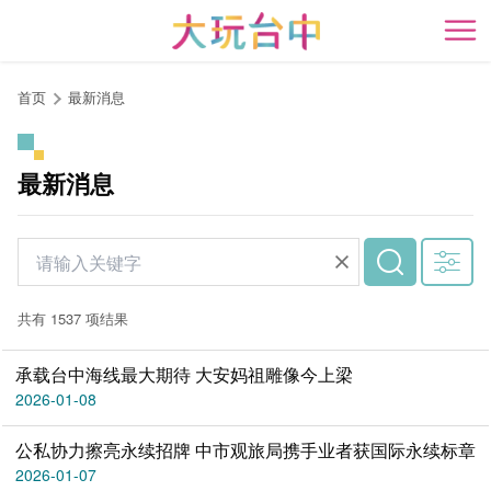
跳
到
开
主
要
首页
最新消息
内
容
区
最新消息
块
共有 1537 项结果
承载台中海线最大期待 大安妈祖雕像今上梁
2026-01-08
公私协力擦亮永续招牌 中市观旅局携手业者获国际永续标章
2026-01-07