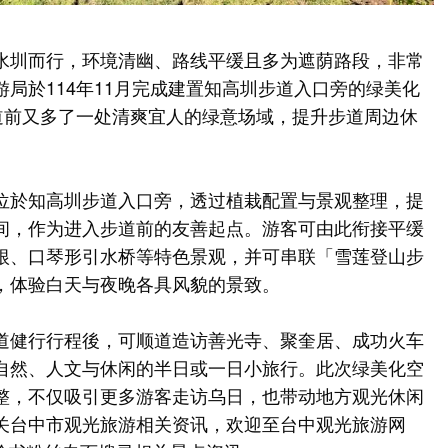
水圳而行，环境清幽、路线平缓且多为遮荫路段，非常
局於114年11月完成建置知高圳步道入口旁的绿美化
步道前又多了一处清爽宜人的绿意场域，提升步道周边休
位於知高圳步道入口旁，透过植栽配置与景观整理，提
间，作为进入步道前的友善起点。游客可由此衔接平缓
根、口琴形引水桥等特色景观，并可串联「雪莲登山步
，体验白天与夜晚各具风貌的景致。
道健行行程後，可顺道造访善光寺、聚奎居、成功火车
自然、人文与休闲的半日或一日小旅行。此次绿美化空
整，不仅吸引更多游客走访乌日，也带动地方观光休闲
关台中市观光旅游相关资讯，欢迎至台中观光旅游网