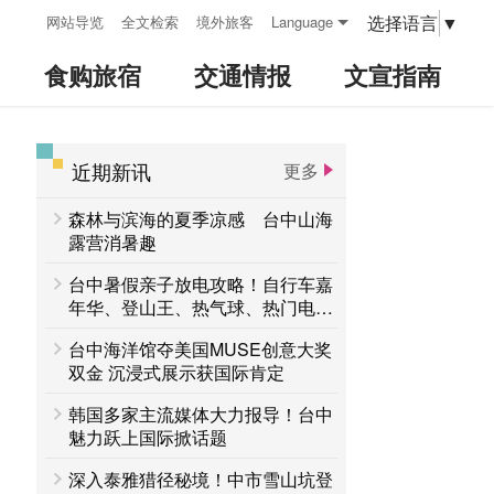
:::
选择语言
▼
网站导览
全文检索
境外旅客
Language
食购旅宿
交通情报
文宣指南
近期新讯
更多
:::
森林与滨海的夏季凉感 台中山海
露营消暑趣
台中暑假亲子放电攻略！自行车嘉
年华、登山王、热气球、热门电影
接力登场 一路玩到8月底
台中海洋馆夺美国MUSE创意大奖
双金 沉浸式展示获国际肯定
韩国多家主流媒体大力报导！台中
魅力跃上国际掀话题
深入泰雅猎径秘境！中市雪山坑登