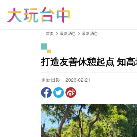
跳
到
主
要
内
:::
首页
最新消息
最新消息
容
区
块
打造友善休憩起点 知
更新日期：2026-02-21