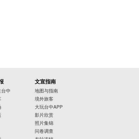
报
文宣指南
往台中
地图与指南
车
境外旅客
场
大玩台中APP
运
影片欣赏
照片集锦
问卷调查
运
友站连结