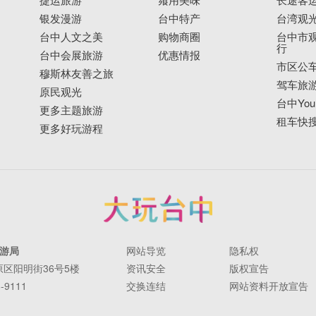
银发漫游
台中特产
台湾观
台中人文之美
购物商圈
台中市观
行
台中会展旅游
优惠情报
市区公
穆斯林友善之旅
驾车旅
原民观光
台中YouB
更多主题旅游
租车快
更多好玩游程
游局
网站导览
隐私权
丰原区阳明街36号5楼
资讯安全
版权宣告
-9111
交换连结
网站资料开放宣告