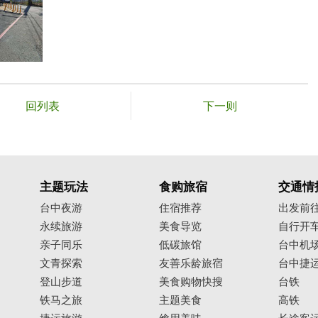
回列表
下一则
主题玩法
食购旅宿
交通情
台中夜游
住宿推荐
出发前
永续旅游
美食导览
自行开
亲子同乐
低碳旅馆
台中机
文青探索
友善乐龄旅宿
台中捷
登山步道
美食购物快搜
台铁
铁马之旅
主题美食
高铁
捷运旅游
飨用美味
长途客