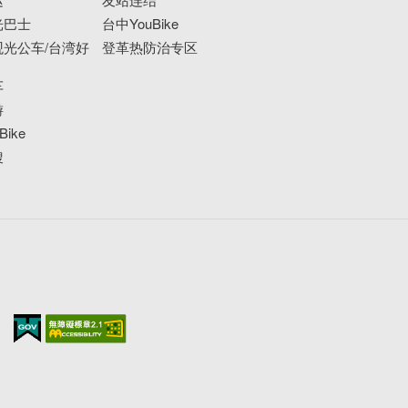
光巴士
台中YouBike
光公车/台湾好
登革热防治专区
车
游
ike
搜