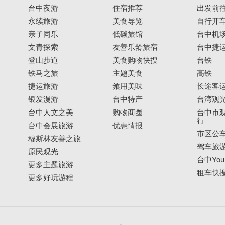
台中夜游
住宿推荐
出发前
永续旅游
美食导览
自行开
亲子同乐
低碳旅馆
台中机
文青探索
友善乐龄旅宿
台中捷
登山步道
美食购物快搜
台铁
铁马之旅
主题美食
高铁
捷运旅游
飨用美味
长途客
银发漫游
台中特产
台湾观
台中人文之美
购物商圈
台中市观
行
台中会展旅游
优惠情报
市区公
穆斯林友善之旅
驾车旅
原民观光
台中YouB
更多主题旅游
租车快
更多好玩游程