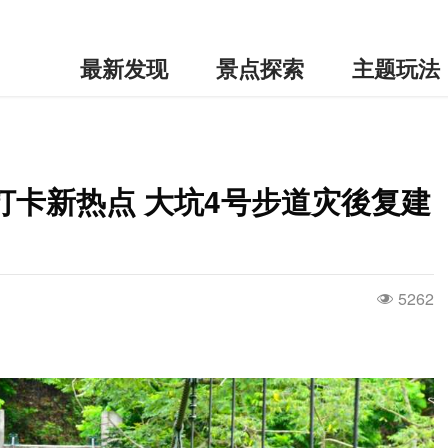
最新发现
景点探索
主题玩法
打卡新热点 大坑4号步道灾後复建
5262