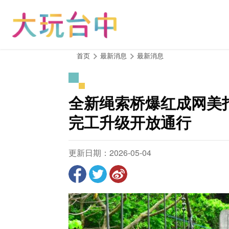
跳
到
主
要
内
:::
首页
最新消息
最新消息
容
区
块
全新绳索桥爆红成网美
完工升级开放通行
更新日期：2026-05-04