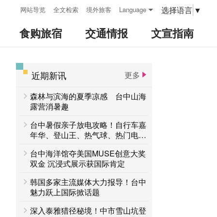
:::
选择语言
▼
网站导览
全文检索
境外旅客
Language
食购旅宿
交通情报
文宣指南
近期新讯
更多
:::
森林与滨海的夏季凉感 台中山海
露营消暑趣
台中暑假亲子放电攻略！自行车嘉
年华、登山王、热气球、热门电影
接力登场 一路玩到8月底
台中海洋馆夺美国MUSE创意大奖
双金 沉浸式展示获国际肯定
韩国多家主流媒体大力报导！台中
魅力跃上国际掀话题
深入泰雅猎径秘境！中市雪山坑登