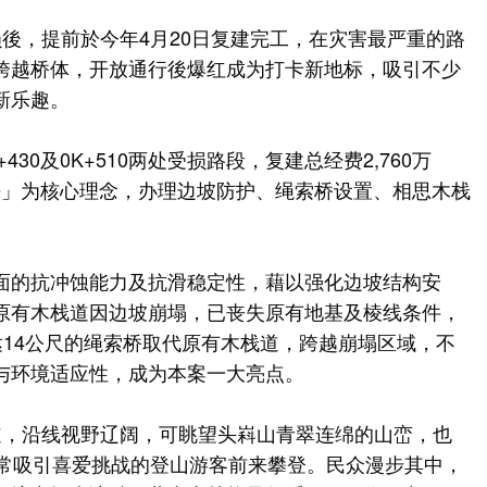
後，提前於今年4月20日复建完工，在灾害最严重的路
跨越桥体，开放通行後爆红成为打卡新地标，吸引不少
新乐趣。
30及0K+510两处受损路段，复建总经费2,760万
工法」为核心理念，办理边坡防护、绳索桥设置、相思木栈
面的抗冲蚀能力及抗滑稳定性，藉以强化边坡结构安
原有木栈道因边坡崩塌，已丧失原有地基及棱线条件，
差达14公尺的绳索桥取代原有木栈道，跨越崩塌区域，不
与环境适应性，成为本案一大亮点。
道，沿线视野辽阔，可眺望头嵙山青翠连绵的山峦，也
经常吸引喜爱挑战的登山游客前来攀登。民众漫步其中，