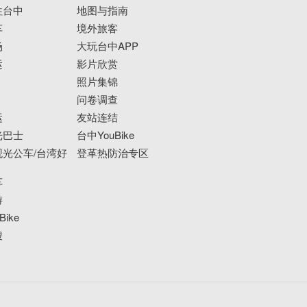
往台中
地图与指南
车
境外旅客
场
大玩台中APP
运
影片欣赏
照片集锦
问卷调查
运
友站连结
光巴士
台中YouBike
光公车/台湾好
登革热防治专区
车
游
ike
搜