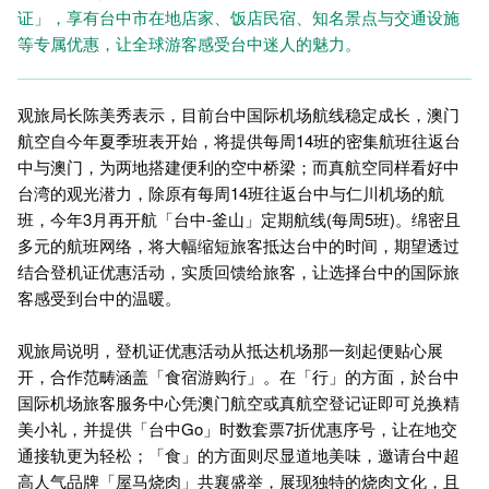
证」，享有台中市在地店家、饭店民宿、知名景点与交通设施
等专属优惠，让全球游客感受台中迷人的魅力。
观旅局长陈美秀表示，目前台中国际机场航线稳定成长，澳门
航空自今年夏季班表开始，将提供每周14班的密集航班往返台
中与澳门，为两地搭建便利的空中桥梁；而真航空同样看好中
台湾的观光潜力，除原有每周14班往返台中与仁川机场的航
班，今年3月再开航「台中-釜山」定期航线(每周5班)。绵密且
多元的航班网络，将大幅缩短旅客抵达台中的时间，期望透过
结合登机证优惠活动，实质回馈给旅客，让选择台中的国际旅
客感受到台中的温暖。
观旅局说明，登机证优惠活动从抵达机场那一刻起便贴心展
开，合作范畴涵盖「食宿游购行」。在「行」的方面，於台中
国际机场旅客服务中心凭澳门航空或真航空登记证即可兑换精
美小礼，并提供「台中Go」时数套票7折优惠序号，让在地交
通接轨更为轻松；「食」的方面则尽显道地美味，邀请台中超
高人气品牌「屋马烧肉」共襄盛举，展现独特的烧肉文化，且