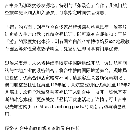
台中身为珍珠奶茶发源地，特别与「茶汤会」合作，凡澳门航
空旅客凭证到店加入会员，可享指定时间饮品优惠。
「宿」的方面，则串联全台多家品牌饭店与特色民宿，旅客於
订房或入住时出示合作航空登机证，即可享有专属折扣；至於
「游」的深度文化体验，则有国立自然科学博物馆及921地震教
育园区等知性景点热情响应，凭登机证即可享有门票优待。
观旅局表示，未来将持续争取更多国际航线开航，透过航空网
络与在地产业的紧密结合，将台中推向国际旅游舞台。观旅局
也提醒，优惠合作店家略有不同，请旅客注意各项优惠期限，
澳门航空登机证优惠至116年底，真航空登机证优惠则至116年2
月底止，欢迎全球游客带着登机证来到台中，展开一场惊喜不
断的难忘旅程。更多关於「登机证优惠活动」详情，可上台中
观光旅游网(
https://travel.taichung.gov.tw/
) 最新活动与消息查
询。
联络人:台中市政府观光旅游局 白科长