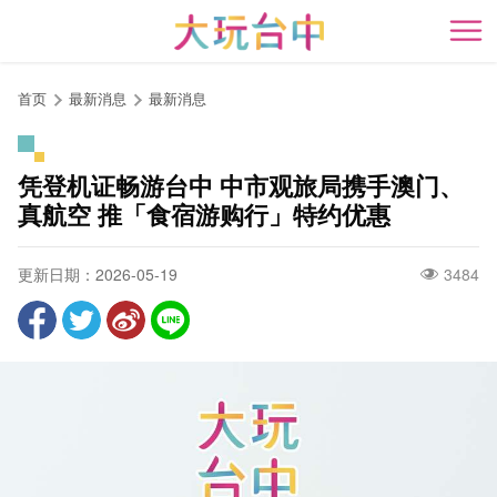
跳
到
开
主
要
首页
最新消息
最新消息
内
容
区
凭登机证畅游台中 中市观旅局携手澳门、
块
真航空 推「食宿游购行」特约优惠
更新日期：2026-05-19
3484