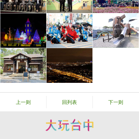
上一则
回列表
下一则