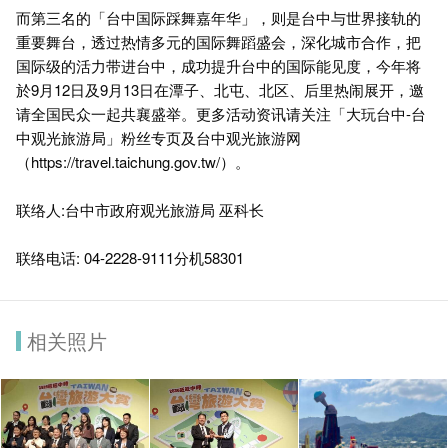
而第三名的「台中国际踩舞嘉年华」，则是台中与世界接轨的
重要舞台，透过热情多元的国际舞蹈盛会，深化城市合作，把
国际级的活力带进台中，成功提升台中的国际能见度，今年将
於9月12日及9月13日在潭子、北屯、北区、后里热闹展开，邀
请全国民众一起共襄盛举。更多活动资讯请关注「大玩台中-台
中观光旅游局」粉丝专页及台中观光旅游网
（
https://travel.taichung.gov.tw/
）。
联络人:台中市政府观光旅游局 巫科长
联络电话: 04-2228-9111分机58301
相关照片