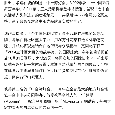
胜出，紧追在後的则是「中台湾灯会」8,222票及「台中国际踩
舞嘉年华」8,211票，三大活动得票数非常接近，呈现「台中自
家活动齐头并进」的壮观荣景，一共吸引24,663名网友投票支
持，是全台民众对台中观光品牌最实质的肯定。
观旅局指出，「台中国际花毯节」是全台花卉庆典的领导品
牌，每年在新社区盛大举办，用20万株花草打造立体动态花
毯，并成功将观光结合在地低碳与永续精神，更因此荣获了
「2024全球百大目的地故事奖」的国际殊荣。今年花毯节提前
於10月31日登场，为期23天，将再次加入国际知名IP，推出更
吸睛有趣的花卉主体装置，欢迎喜爱花毯节的全国民众，可提
前规划台中旅游并预订住宿，除了参加花毯节也可顺游周边景
点，体验台中山城魅力。
获得第二名的「中台湾灯会」，今年在全台最大的地方灯会场
域—台中中央公园举办，首度携手全球人气 IP「姆明
(Moomin)」，配合马年象徵，取「Moving on」的谐音，带领大
家带着勇气与温柔迈向崭新的一年。