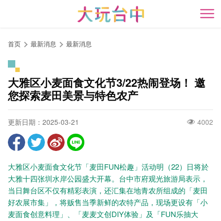
跳
到
开
主
要
首页
最新消息
最新消息
内
容
区
大雅区小麦面食文化节3/22热闹登场！ 邀
块
您探索麦田美景与特色农产
更新日期：2025-03-21
4002
大雅区小麦面食文化节「麦田FUN松趣」活动明（22）日将於
大雅十四张圳水岸公园盛大开幕。台中市府观光旅游局表示，
当日舞台区不仅有精彩表演，还汇集在地青农所组成的「麦田
好农展市集」，将贩售当季新鲜的农特产品，现场更设有「小
麦面食创意料理」、「麦麦文创DIY体验」及「FUN乐抽大