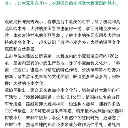
奖」，让大家乐在其中，欢迎民众前来感受大雅麦田的魅力。
观旅局长陈美秀表示，春季是台中最美的时节，除了樱花和黄
花风铃木外，大雅的麦田景致也值得一游，欢迎各地朋友来大
雅，体验麦浪摇曳的美丽景象，了解小麦的多元应用及大雅独
特的麦乡文化，一起来认识「台湾小麦之乡」大雅的深厚文化
底蕴和自然美景。
主办单位大雅区公所表示，大雅区内的小麦栽培面积约120公
顷，是国内重要的小麦生产基地，除了小麦面食文化外，「荞
麦、红薏仁」也是不可错过的特色作物。公所每年皆不断努力
创新，致力展示更丰富的文化面貌，吸引更多民众参与，积极
推广大雅的小麦文化。
观旅局指出，民众若来参加小麦文化节，切勿错过大雅的自行
车活动，「潭雅神绿园道」全长13.1公里，是国内知名的自行
车专用道，路线贯穿大雅与神冈，沿途树木盎然，拥有许多热
门打卡景点，如S弯道和波浪单车道。骑乘後不妨到当地的咖啡
馆或小店，来杯午後茶，享受大自然中的悠闲时光，更别忘了
在旅行中，挑选当地的知名小麦米或煎饼作为伴手礼，送礼自