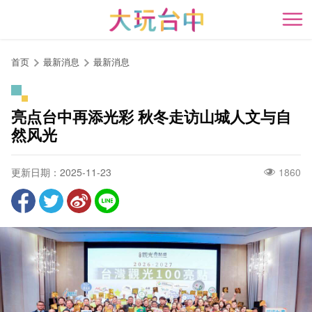
跳
到
开
主
要
首页
最新消息
最新消息
内
容
区
亮点台中再添光彩 秋冬走访山城人文与自
块
然风光
更新日期：2025-11-23
1860