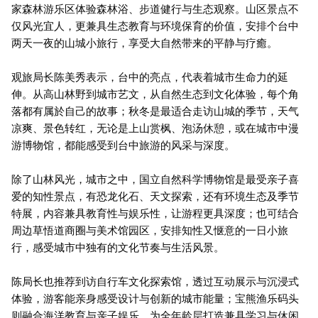
家森林游乐区体验森林浴、步道健行与生态观察。山区景点不
仅风光宜人，更兼具生态教育与环境保育的价值，安排个台中
两天一夜的山城小旅行，享受大自然带来的平静与疗癒。
观旅局长陈美秀表示，台中的亮点，代表着城市生命力的延
伸。从高山林野到城市艺文，从自然生态到文化体验，每个角
落都有属於自己的故事；秋冬是最适合走访山城的季节，天气
凉爽、景色转红，无论是上山赏枫、泡汤休憩，或在城市中漫
游博物馆，都能感受到台中旅游的风采与深度。
除了山林风光，城市之中，国立自然科学博物馆是最受亲子喜
爱的知性景点，有恐龙化石、天文探索，还有环境生态及季节
特展，内容兼具教育性与娱乐性，让游程更具深度；也可结合
周边草悟道商圈与美术馆园区，安排知性又惬意的一日小旅
行，感受城市中独有的文化节奏与生活风景。
陈局长也推荐到访自行车文化探索馆，透过互动展示与沉浸式
体验，游客能亲身感受设计与创新的城市能量；宝熊渔乐码头
则融合海洋教育与亲子娱乐，为全年龄层打造兼具学习与休闲