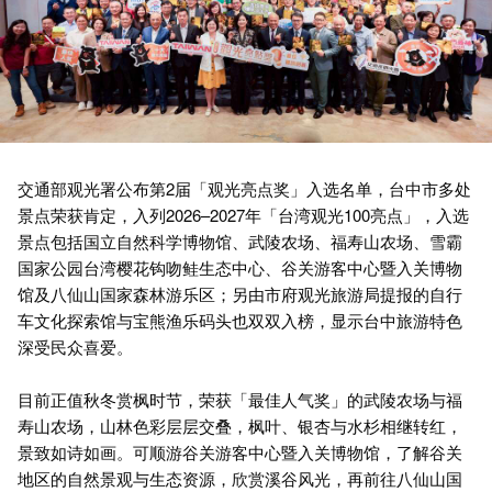
交通部观光署公布第2届「观光亮点奖」入选名单，台中市多处
景点荣获肯定，入列2026–2027年「台湾观光100亮点」，入选
景点包括国立自然科学博物馆、武陵农场、福寿山农场、雪霸
国家公园台湾樱花钩吻鲑生态中心、谷关游客中心暨入关博物
馆及八仙山国家森林游乐区；另由市府观光旅游局提报的自行
车文化探索馆与宝熊渔乐码头也双双入榜，显示台中旅游特色
深受民众喜爱。
目前正值秋冬赏枫时节，荣获「最佳人气奖」的武陵农场与福
寿山农场，山林色彩层层交叠，枫叶、银杏与水杉相继转红，
景致如诗如画。可顺游谷关游客中心暨入关博物馆，了解谷关
地区的自然景观与生态资源，欣赏溪谷风光，再前往八仙山国