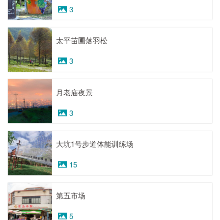
3
太平苗圃落羽松
3
月老庙夜景
3
大坑1号步道体能训练场
15
第五市场
5