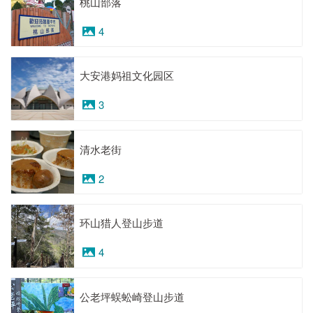
桃山部落
4
大安港妈祖文化园区
3
清水老街
2
环山猎人登山步道
4
公老坪蜈蚣崎登山步道