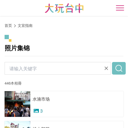
跳
到
开
主
要
首页
文宣指南
内
容
区
照片集锦
块
446本相冊
水湳市场
3