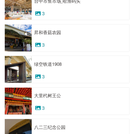
台中市鱼市场ˍ哈渔码头
3
昇和香菇农园
3
绿空铁道1908
3
大里杙树王公
3
八二三纪念公园