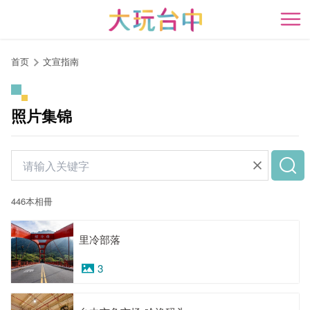
跳
到
开
主
要
首页
文宣指南
内
容
区
照片集锦
块
446本相冊
里冷部落
3