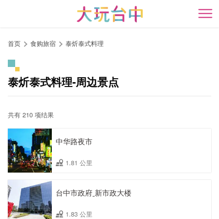
跳
到
开
主
要
首页
食购旅宿
泰炘泰式料理
内
容
区
泰炘泰式料理-周边景点
块
共有 210 项结果
中华路夜市
1.81 公里
台中市政府ˍ新市政大楼
1.83 公里