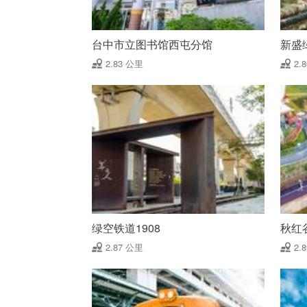
台中市立图书馆西屯分馆
新盛
2.83 公里
2.
绿空铁道1908
秋红
2.87 公里
2.