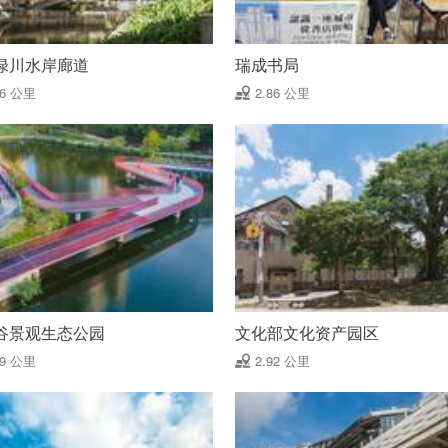
绿川水岸廊道
瑞成书局
86 公里
2.86 公里
谷景观生态公园
文化部文化资产园区
89 公里
2.92 公里