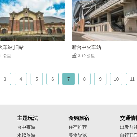
火车站ˍ旧站
新台中火车站
01 公里
3.12 公里
3
4
5
6
7
8
9
10
11
主题玩法
食购旅宿
交通情
台中夜游
住宿推荐
出发前
永续旅游
美食导览
自行开