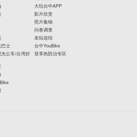
场
大玩台中APP
运
影片欣赏
照片集锦
问卷调查
运
友站连结
光巴士
台中YouBike
光公车/台湾好
登革热防治专区
车
游
ike
搜