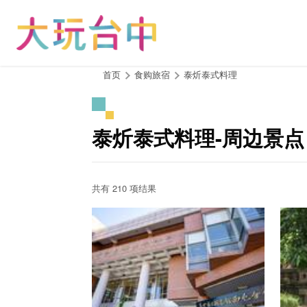
跳
到
主
要
内
:::
首页
食购旅宿
泰炘泰式料理
容
区
块
泰炘泰式料理-周边景点
共有 210 项结果