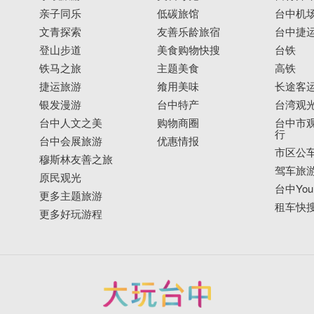
亲子同乐
低碳旅馆
台中机
文青探索
友善乐龄旅宿
台中捷
登山步道
美食购物快搜
台铁
铁马之旅
主题美食
高铁
捷运旅游
飨用美味
长途客
银发漫游
台中特产
台湾观
台中人文之美
购物商圈
台中市观
行
台中会展旅游
优惠情报
市区公
穆斯林友善之旅
驾车旅
原民观光
台中YouB
更多主题旅游
租车快
更多好玩游程