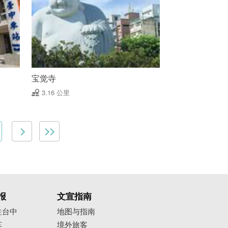
宝觉寺
3.16 公里
报
文宣指南
往台中
地图与指南
车
境外旅客